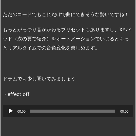
ヤ
ー
レ
ー
ヤ
ただのコードでもこれだけで曲にできそうな勢いですね！
ー
ー
ヤ
もっとがっつり音がかわるプリセットもありますし、XYパ
ー
ッド（次の頁で紹介）をオートメーションでいじるともっ
とリアルタイムでの音色変化を楽しめます。
ドラムでも少し聞いてみましょう
・effect off
音
00:00
00:00
声
プ