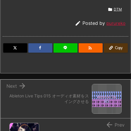

DTM

Posted by
purureko

Copy

Next
Ableton Live Tips 015 オーディオ素材をス
イングさせる

Prev