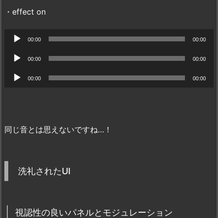
レ
・effect on
ー
ヤ
音
00:00
00:00
ー
声
音
00:00
00:00
プ
声
音
レ
00:00
00:00
プ
声
ー
レ
プ
ヤ
ー
レ
ー
ヤ
同じ音とは思えないですね…！
ー
ー
ヤ
ー
洗礼されたUI
視認性の良いパネルとモジュレーション