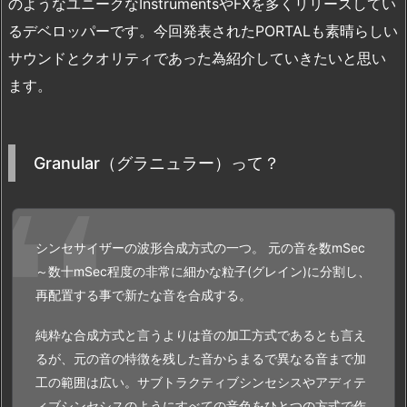
のようなユニークなInstrumentsやFXを多くリリースしてい
るデベロッパーです。今回発表されたPORTALも素晴らしい
サウンドとクオリティであった為紹介していきたいと思い
ます。
Granular（グラニュラー）って？
シンセサイザーの波形合成方式の一つ。 元の音を数mSec
～数十mSec程度の非常に細かな粒子(グレイン)に分割し、
再配置する事で新たな音を合成する。
純粋な合成方式と言うよりは音の加工方式であるとも言え
るが、元の音の特徴を残した音からまるで異なる音まで加
工の範囲は広い。サブトラクティブシンセシスやアディテ
ィブシンセシスのようにすべての音色をひとつの方式で作