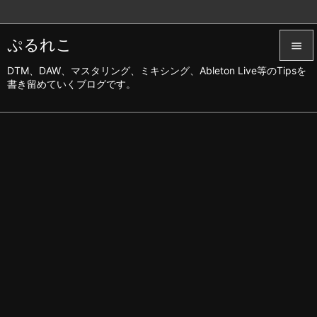
ぷるれこ

DTM、DAW、マスタリング、ミキシング、Ableton Live等のTipsを

書き留めていくブログです。
メニュ

サイド

前へ

次へ

検索