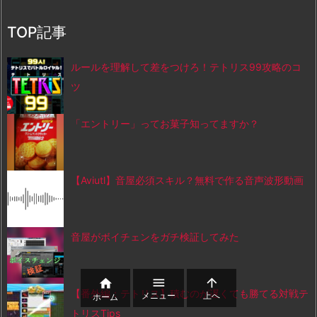
TOP記事
ルールを理解して差をつけろ！テトリス99攻略のコ
ツ
「エントリー」ってお菓子知ってますか？
【Aviutl】音屋必須スキル？無料で作る音声波形動画
音屋がボイチェンをガチ検証してみた



【番外編：テトリス】積むのが遅くても勝てる対戦テ
メニュー
上へ
ホーム
トリスTips