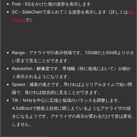
Post：EQをかけた後の波形を表示します
SC：SideChainで送られてくる波形を表示します（詳しくは
Ma
tch EQ
で）
Range：アナライザの表示領域です。120dBだと60dBより小さ
い音まで見ることができます。
Resolution：解像度です。帯域幅（特に低域において）が細か
く表示されるようになります。
Speed：減衰の速さです。早ければよりリアルタイムで短い間
隔で、長ければ総合的に見ることができます。
Tilt：1kHzを中心に広域と低域のバランスを調整します。
4.5dB/octで聴覚上自然に聞こえているようなアナライザの傾
きになるようです。アナライザの表示が変わるだけで音は変化
しません。