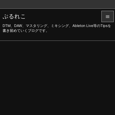
ぷるれこ

DTM、DAW、マスタリング、ミキシング、Ableton Live等のTipsを

書き留めていくブログです。
メニュ

サイド

前へ

次へ

検索