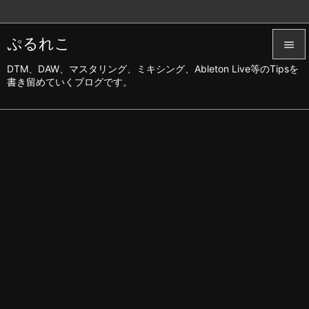
ぷるれこ

DTM、DAW、マスタリング、ミキシング、Ableton Live等のTipsを

書き留めていくブログです。
メニュ

サイド

前へ

次へ

検索